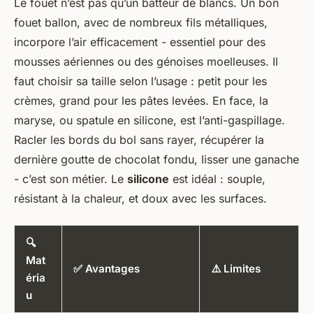
Le fouet n’est pas qu’un batteur de blancs. Un bon
fouet ballon, avec de nombreux fils métalliques,
incorpore l’air efficacement - essentiel pour des
mousses aériennes ou des génoises moelleuses. Il
faut choisir sa taille selon l’usage : petit pour les
crèmes, grand pour les pâtes levées. En face, la
maryse, ou spatule en silicone, est l’anti-gaspillage.
Racler les bords du bol sans rayer, récupérer la
dernière goutte de chocolat fondu, lisser une ganache
- c’est son métier. Le
silicone
est idéal : souple,
résistant à la chaleur, et doux avec les surfaces.
🔍
Mat
✅ Avantages
⚠️ Limites
éria
u