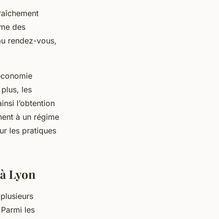
fraîchement
me des
 au rendez-vous,
’économie
 plus, les
insi l’obtention
nent à un régime
sur les pratiques
 à Lyon
 plusieurs
 Parmi les