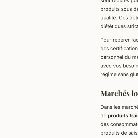
sont réputés pou
produits sous d
qualité. Ces opt
diététiques stric
Pour repérer fac
des certificatio
personnel du ma
avec vos besoins
régime sans glu
Marchés loc
Dans les marché
de
produits fra
des consommateu
produits de sais