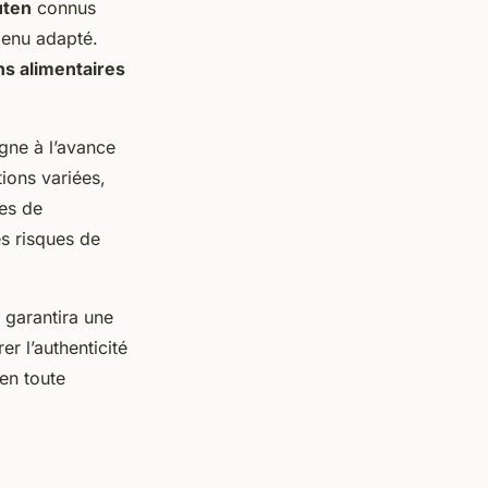
uten
connus
menu adapté.
ns alimentaires
igne à l’avance
ions variées,
es de
es risques de
a garantira une
er l’authenticité
en toute