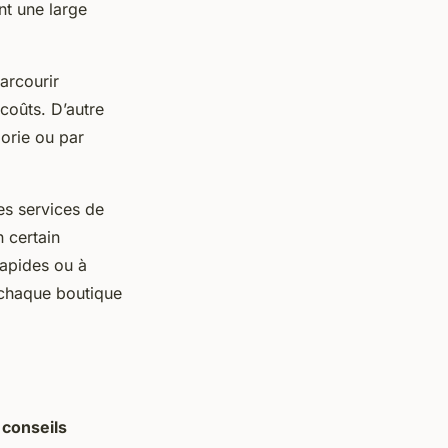
nt une large
arcourir
 coûts. D’autre
gorie ou par
les services de
n certain
apides ou à
 chaque boutique
s
conseils