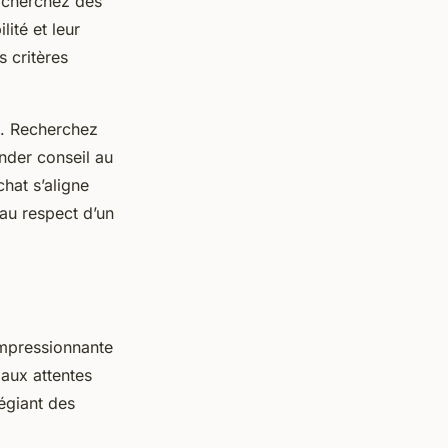
, cherchez des
ité et leur
s critères
te. Recherchez
ander conseil au
hat s’aligne
 au respect d’un
impressionnante
 aux attentes
égiant des