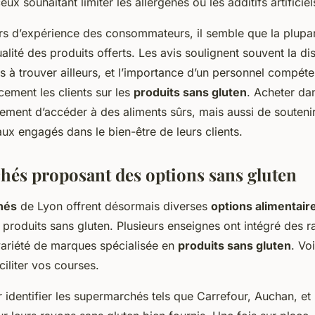
x souhaitant limiter les allergènes ou les additifs artificiel
rs d’expérience des consommateurs, il semble que la plupar
ualité des produits offerts. Les avis soulignent souvent la di
les à trouver ailleurs, et l’importance d’un personnel compét
acement les clients sur les
produits sans gluten
. Acheter da
ement d’accéder à des aliments sûrs, mais aussi de souteni
x engagés dans le bien-être de leurs clients.
és proposant des options sans gluten
hés
de Lyon offrent désormais diverses
options alimentair
produits sans gluten. Plusieurs enseignes ont intégré des 
ariété de marques spécialisée en
produits sans gluten
. Vo
ciliter vos courses.
dentifier les supermarchés tels que Carrefour, Auchan, et