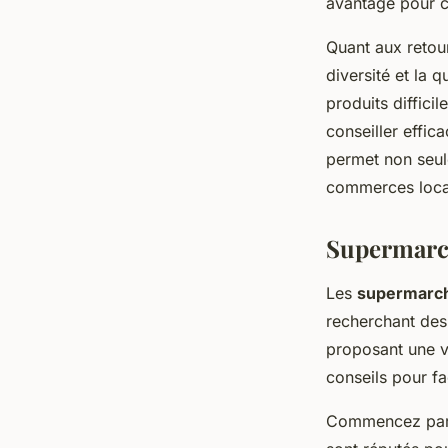
avantage pour ceu
Quant aux retou
diversité et la q
produits diffici
conseiller effic
permet non seul
commerces locau
Supermarch
Les
supermarc
recherchant des 
proposant une v
conseils pour fa
Commencez par i