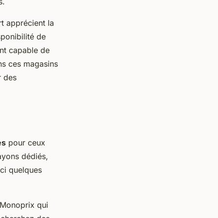
s.
t apprécient la
sponibilité de
ent capable de
ns ces magasins
r des
es
pour ceux
rayons dédiés,
ici quelques
 Monoprix qui