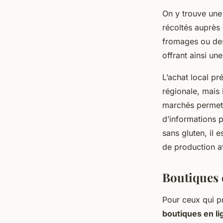
On y trouve une
récoltés auprès
fromages ou des 
offrant ainsi un
L’achat local pr
régionale, mais 
marchés permette
d’informations p
sans gluten, il e
de production af
Boutiques e
Pour ceux qui pr
boutiques en li