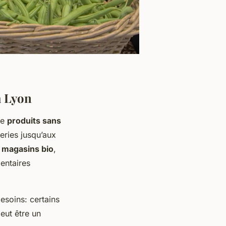
à Lyon
de
produits sans
series jusqu’aux
s
magasins bio
,
entaires
soins: certains
peut être un