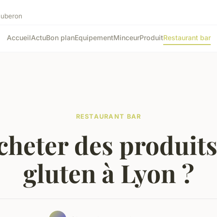
 Luberon
Accueil
Actu
Bon plan
Equipement
Minceur
Produit
Restaurant bar
RESTAURANT BAR
cheter des produits
gluten à Lyon ?