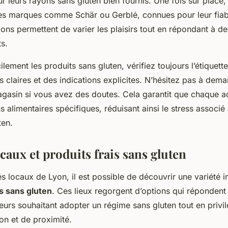
r leurs rayons sans gluten bien fournis. Une fois sur place
es marques comme Schär ou Gerblé, connues pour leur fiabil
ions permettent de varier les plaisirs tout en répondant à de
ts.
ilement les produits sans gluten, vérifiez toujours l’étiquet
ns claires et des indications explicites. N’hésitez pas à dem
gasin si vous avez des doutes. Cela garantit que chaque ac
 alimentaires spécifiques, réduisant ainsi le stress associé
ten.
aux et produits frais sans gluten
s locaux de Lyon, il est possible de découvrir une variété 
is sans gluten
. Ces lieux regorgent d’options qui répondent
rs souhaitant adopter un régime sans gluten tout en privil
on et de proximité.